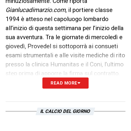
minuziosamente. Come riporta
Gianlucadimarzio.com
, il portiere classe
1994 è atteso nel capoluogo lombardo
all’inizio di questa settimana per l’inizio della
sua avventura. Tra le giornate di mercoledì e
giovedì, Provedel si sottoporrà ai consueti
esami strumentali e alle visite mediche di rito
presso la clinica Humanitas e il Coni, l’ultimo
step prima di apporre la firma sul contratto.
READ MORE
LA PLAYLIST DELLE NOSTRE TOP NEWS
IL CALCIO DEL GIORNO