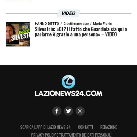
VIDEO
HANNO DETTO
2 settimane ago
Maria Floris
Silvestrin: «Ct? Il fatto che Guardiola sia qui a
Le prime pagine dei principali quotidiani sportivi – 29
parlarne è grazie a una persona» – VIDEO
maggio 25
SCARICA L’APP DI LAZIO NEWS 24
CONTATTI
REDAZIONE
PRIVACY POLICY E TRATTAMENTO DEI DATI PERSONALI