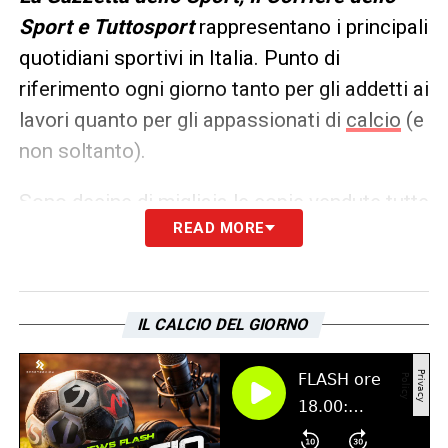
Sport e Tuttosport
rappresentano i principali
quotidiani sportivi in Italia. Punto di
riferimento ogni giorno tanto per gli addetti ai
lavori quanto per gli appassionati di
calcio
(e
non soltanto).
Sono decine di migliaia le copie vendute tutte
READ MORE
le mattine in edicola, ma un’anteprima dei
principali contenuti può essere consultata
già dalla sera precedente. Ecco, allora, le
prime pagine dei
Quotidiani Sportivi
di
oggi
IL CALCIO DEL GIORNO
in edicola: