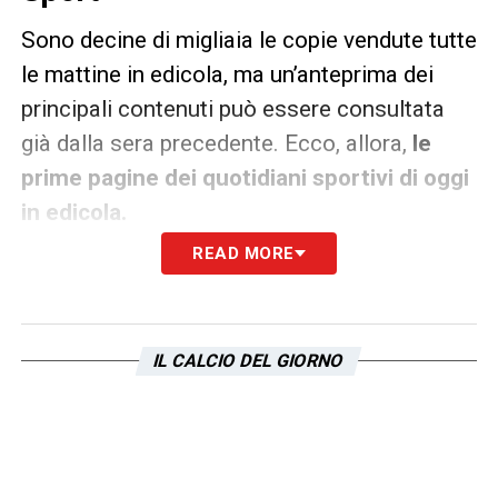
Sono decine di migliaia le copie vendute tutte
le mattine in edicola, ma un’anteprima dei
principali contenuti può essere consultata
già dalla sera precedente. Ecco, allora,
le
prime pagine dei quotidiani sportivi di oggi
in edicola.
READ MORE
La
Gazzetta dello Sport, Il Corriere dello
Sport
e
Tuttosport
rappresentano i principali
quotidiani sportivi in Italia. Punto di
IL CALCIO DEL GIORNO
riferimento ogni giorno tanto per gli addetti ai
lavori quanto per gli appassionati.