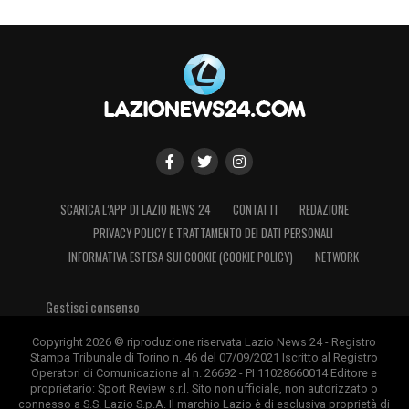
SCARICA L’APP DI LAZIO NEWS 24
CONTATTI
REDAZIONE
PRIVACY POLICY E TRATTAMENTO DEI DATI PERSONALI
INFORMATIVA ESTESA SUI COOKIE (COOKIE POLICY)
NETWORK
Gestisci consenso
Copyright 2026 © riproduzione riservata Lazio News 24 - Registro
Stampa Tribunale di Torino n. 46 del 07/09/2021 Iscritto al Registro
Operatori di Comunicazione al n. 26692 - PI 11028660014 Editore e
proprietario: Sport Review s.r.l. Sito non ufficiale, non autorizzato o
connesso a S.S. Lazio S.p.A. Il marchio Lazio è di esclusiva proprietà di