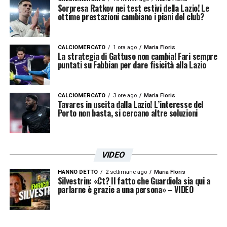
Sorpresa Ratkov nei test estivi della Lazio! Le
ottime prestazioni cambiano i piani del club?
Gli emiliani sondano possibili alternative in
panchina, preparandosi concretamente a un
CALCIOMERCATO
1 ora ago
Maria Floris
eventuale distacco da
Carlos Cuesta
. La
La strategia di Gattuso non cambia! Fari sempre
puntati su Fabbian per dare fisicità alla Lazio
corsa per la firma si preannuncia
estremamente intensa. Resta da capire se i
CALCIOMERCATO
3 ore ago
Maria Floris
laziali anticiperanno la forte concorrenza,
Tavares in uscita dalla Lazio! L’interesse del
Porto non basta, si cercano altre soluzioni
formulando tempestivamente la proposta
vincente per trovare il definitivo accordo.
VIDEO
LA PLAYLIST DELLE NOSTRE TOP NEWS
HANNO DETTO
2 settimane ago
Maria Floris
Silvestrin: «Ct? Il fatto che Guardiola sia qui a
parlarne è grazie a una persona» – VIDEO