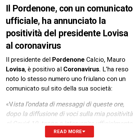
Il Pordenone, con un comunicato
ufficiale, ha annunciato la
positività del presidente Lovisa
al coronavirus
Il presidente del
Pordenone
Calcio, Mauro
Lovisa
, è positivo al
Coronavirus
. L’ha reso
noto lo stesso numero uno friulano con un
comunicato sul sito della sua società:
«V
ista l’ondata di messaggi di queste ore,
dopo la diffusione di voci sulla mia positività
al Covid-19, tengo a intervenire ufficialmente
READ MORE
.
In primis per ringraziare tutti coloro che si