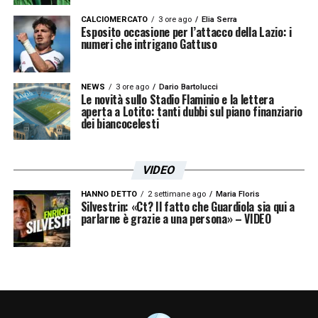
ISCRIVIMI
Accetto la
Privacy Policy
CALCIOMERCATO
3 ore ago
Elia Serra
Esposito occasione per l’attacco della Lazio: i
numeri che intrigano Gattuso
LA PLAYLIST DELLE NOSTRE TOP NEWS
NEWS
3 ore ago
Dario Bartolucci
Le novità sullo Stadio Flaminio e la lettera
aperta a Lotito: tanti dubbi sul piano finanziario
dei biancocelesti
VIDEO
HANNO DETTO
2 settimane ago
Maria Floris
Silvestrin: «Ct? Il fatto che Guardiola sia qui a
parlarne è grazie a una persona» – VIDEO