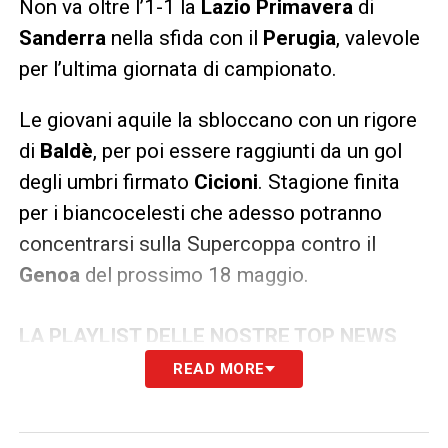
Non va oltre l’1-1 la
Lazio Primavera
di
Sanderra
nella sfida con il
Perugia
, valevole
per l’ultima giornata di campionato.
Le giovani aquile la sbloccano con un rigore
di
Baldè
, per poi essere raggiunti da un gol
degli umbri firmato
Cicioni
. Stagione finita
per i biancocelesti che adesso potranno
concentrarsi sulla Supercoppa contro il
Genoa
del prossimo 18 maggio.
LA PLAYLIST DELLE NOSTRE TOP NEWS
READ MORE