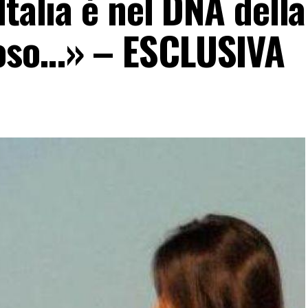
talia è nel DNA della
roso…» – ESCLUSIVA