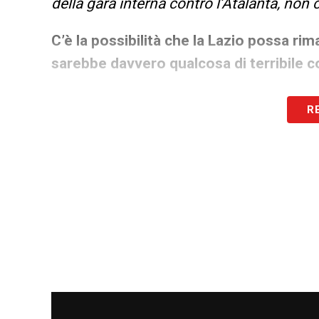
della gara interna contro l’Atalanta, non
C’è la possibilità che la Lazio possa ri
sarebbe davvero qualcosa di terribile c
«
La possibilità c’è, ma non voglio imma
R
accolta la cosa dalla tifoseria biancocel
squadra che, per lunghi tratti della sta
Inzaghi capace, il più delle volte, di soppe
portando i giocatori a performare al di so
La vittoria della Coppa Italia oltre che
sarebbe la giusta ciliegina per una sta
«
La Coppa Italia sarebbe la panacea bi
molte critiche perché, a conti fatti, sares