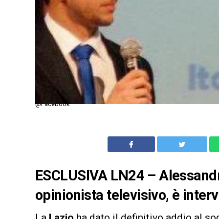
@Facebook
ESCLUSIVA LN24 – Alessandro 
opinionista televisivo, è inter
La
Lazio
ha dato il definitivo addio al s