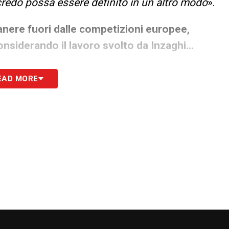
 credo possa essere definito in un altro modo
».
manere fuori dalle competizioni europee,
onsiderando il lavoro svolto da Inzaghi…
ginare se dovesse accadere come verrebbe
EAD MORE
este. A mio modesto parere, la Lazio è una
gione, ha prodotto un buon calcio con Simone
rire a difetti strutturali della propria rosa
pra delle proprie potenzialità sulla carta
».
 rappresentare l’accesso in Europa League,
gione da considerare altrimenti fallimentare…
ancoceleste. Un successo metterebbe a tacere
ti nella fase a gironi dell’Europa League ed