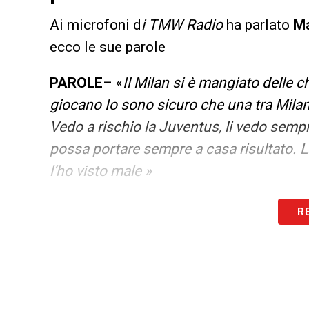
Ai microfoni d
i TMW Radio
ha parlato
Ma
ecco le sue parole
PAROLE
– «
Il Milan si è mangiato delle c
giocano Io sono sicuro che una tra Milan
Vedo a rischio la Juventus, li vedo sem
possa portare sempre a casa risultato. La
l’ho visto male »
LA PLAYLIST DELLE NOSTRE TOP NEW
R