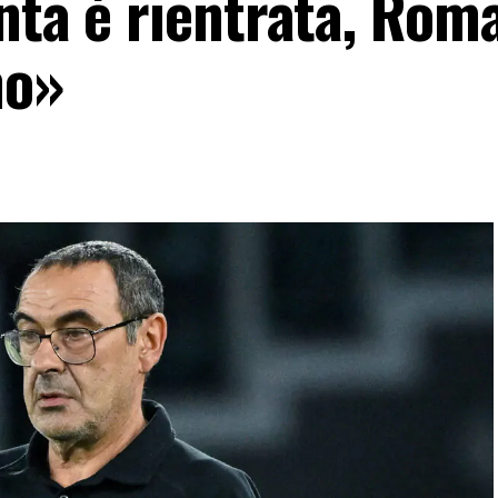
nta è rientrata, Rom
no»