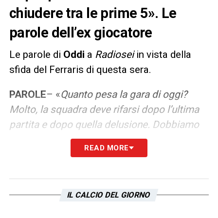
chiudere tra le prime 5». Le
parole dell’ex giocatore
Le parole di
Oddi
a
Radiosei
in vista della
sfida del Ferraris di questa sera.
PAROLE
– «
Quanto pesa la gara di oggi?
Molto, la squadra deve rifarsi dopo l’ultima
partita e dopo quella delusione. Dobbiamo
lavorare per le posizioni che competono alla
READ MORE
Lazio, si deve chiudere tra le prime 5.
Marusic alto? Mi convince anche perché
inizialmente ci giocava. E poi bisogna
IL CALCIO DEL GIORNO
pensare anche all’avversario. Col
Genoa
anche noi abbiamo sempre fatto fatica a