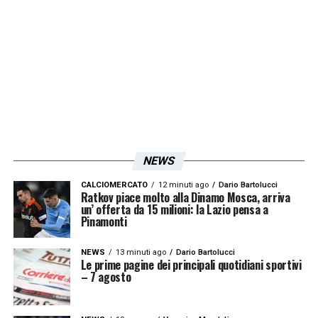
Marassi; adesso la
Lazio
è più forte ma
dobbiamo anche adattarci. Se abbiamo
recuperato mentalmente, se facciamo la
nostra, la prova da Lazio, andrà tutto bene »
LA PLAYLIST DELLE NOSTRE TOP NEWS
NEWS
CALCIOMERCATO
12 minuti ago
Dario Bartolucci
Ratkov piace molto alla Dinamo Mosca, arriva
un’ offerta da 15 milioni: la Lazio pensa a
Pinamonti
NEWS
13 minuti ago
Dario Bartolucci
Le prime pagine dei principali quotidiani sportivi
– 7 agosto