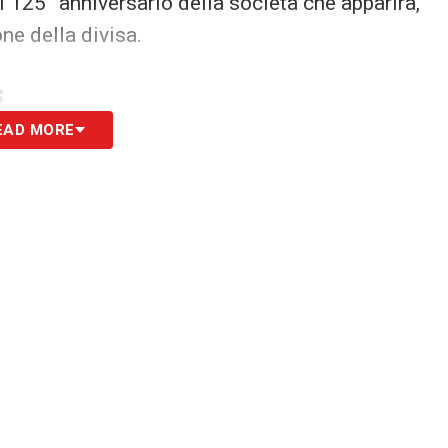
l 125° anniversario della società che apparirà,
ne della divisa.
S
EAD MORE