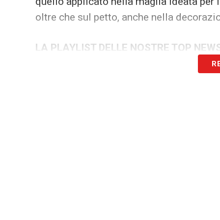
quello applicato nella maglia ideata per i
oltre che sul petto, anche nella decorazio
LA PLAYLIST DELLE NOSTRE TOP NEW
R