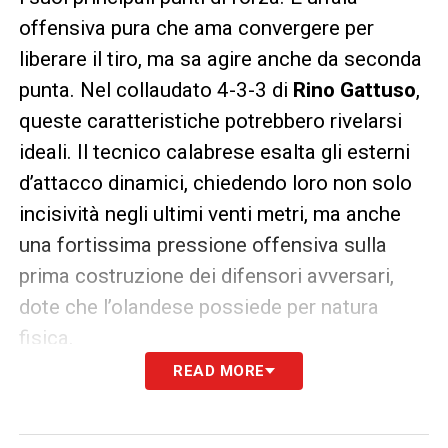
offensiva pura che ama convergere per
liberare il tiro, ma sa agire anche da seconda
punta. Nel collaudato 4-3-3 di
Rino Gattuso
,
queste caratteristiche potrebbero rivelarsi
ideali. Il tecnico calabrese esalta gli esterni
d’attacco dinamici, chiedendo loro non solo
incisività negli ultimi venti metri, ma anche
una fortissima pressione offensiva sulla
prima costruzione dei difensori avversari,
dote che l’olandese possiede per natura
fisica.
READ MORE
Perché la Lazio deve confermarlo
per il prossimo anno