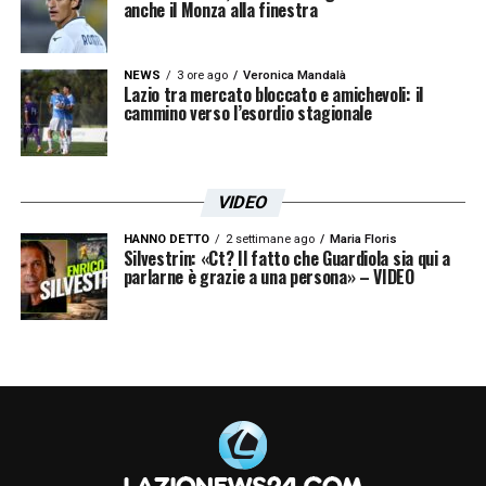
2026/2027.
anche il Monza alla finestra
LA PLAYLIST DELLE NOSTRE TOP NEWS
NEWS
3 ore ago
Veronica Mandalà
Lazio tra mercato bloccato e amichevoli: il
cammino verso l’esordio stagionale
VIDEO
HANNO DETTO
2 settimane ago
Maria Floris
Silvestrin: «Ct? Il fatto che Guardiola sia qui a
parlarne è grazie a una persona» – VIDEO