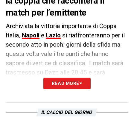
la coppia che racconterà il
match per l’emittente
Archiviata la vittoria importante di Coppa
Italia,
Napoli
e
Lazio
si riaffronteranno per il
secondo atto in pochi giorni della sfida ma
questa volta vale i tre punti che hanno
sapore di vertice di classifica. Il match sarà
trasmesso su Dazn alle 20.45 e sarà
raccontato e analizzato dalla coppia formata
READ MORE
da Pardo e l’ex
biancoceleste
Marcolin
LA PLAYLIST DELLE NOSTRE TOP NEWS
IL CALCIO DEL GIORNO