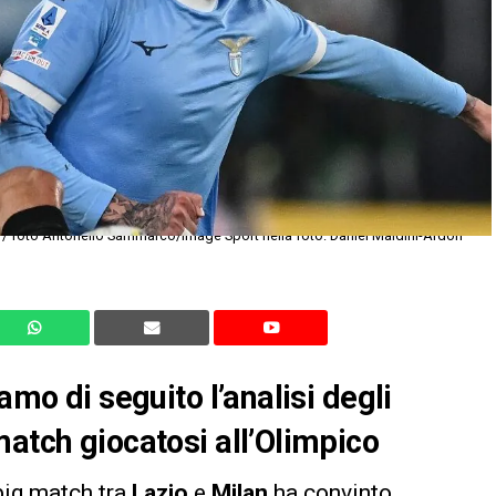
amo di seguito l’analisi degli
match giocatosi all’Olimpico
big match tra
Lazio
e
Milan
ha convinto