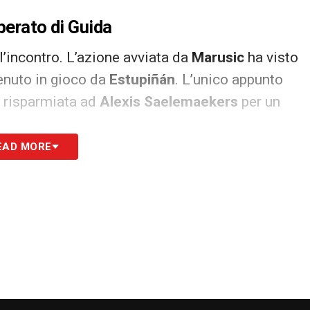
operato di Guida
’incontro. L’azione avviata da
Marusic
ha visto
tenuto in gioco da
Estupiñán
. L’unico appunto
 risparmiata ad
Alexis Saelemaekers
per un
EAD MORE
 di Guida
a serata tranquilla grazie all’accuratezza delle
llo Sport
chiosa con una nota pungente,
i diretti sia stata la nota più lieta del weekend
S