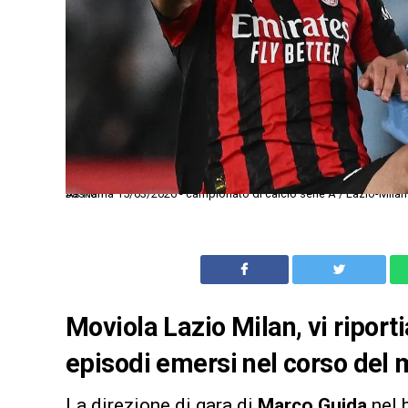
As Roma 15/03/2026 - campionato di calcio serie A / Lazio-Milan / foto Antonello Sammarco/Image Sport nella foto: Daniel Maldini-Ardon Jashari
Moviola Lazio Milan, vi riporti
episodi emersi nel corso del 
La direzione di gara di
Marco Guida
nel 