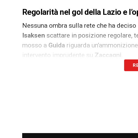
Regolarità nel gol della Lazio e l’
Nessuna ombra sulla rete che ha deciso l
Isaksen
scattare in posizione regolare, 
mosso a
Guida
riguarda un’ammonizione
intervento imprudente su
Zaccagni
.
R
Promosso anche il VAR nel match
Voto
6
per
Chiffi
al VAR, che ha vissuto un
decisioni prese sul campo. Il
Corriere de
sottolineando come l’assenza di intervent
per il fischietto al monitor.
LA PLAYLIST DELLE NOSTRE TOP NEW