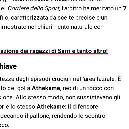
del
Corriere dello Sport
, l’arbitro ha meritato un
7
ilo, caratterizzata da scelte precise e un
dimostrato nel chiarimento naturale con
azione dei ragazzi di Sarri e tanto altro!
chiave
ezza degli episodi cruciali nell’area laziale. È
to del gol a
Athekame
, reo di un tocco con
sione. Allo stesso modo, non sussistevano gli
or
e lo stesso
Athekame
: il difensore
toccando il pallone, rendendo lo scontro
oco.