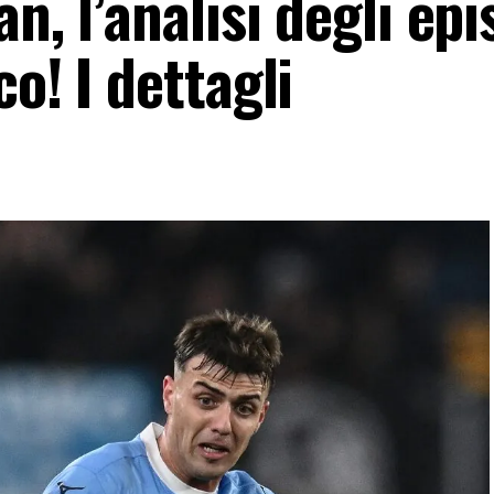
n, l’analisi degli epi
o! I dettagli