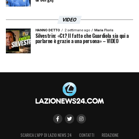
VIDEO
HANNO DETTO
2 settimane ago
Maria Floris
Silvestrin: «Ct? Il fatto che Guardiola sia qui a
parlarne è grazie a una persona» – VIDEO
SCARICA L’APP DI LAZIO NEWS 24
CONTATTI
REDAZIONE