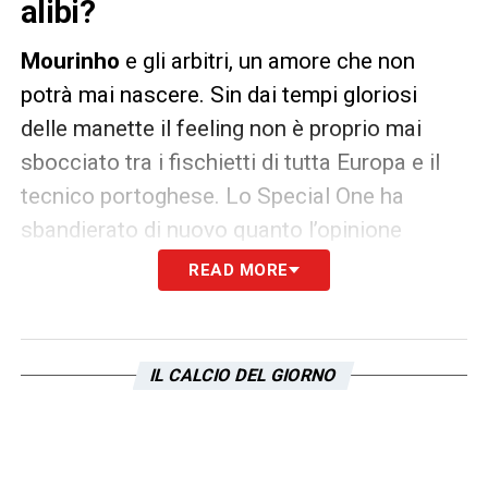
alibi?
Mourinho
e gli arbitri, un amore che non
potrà mai nascere. Sin dai tempi gloriosi
delle manette il feeling non è proprio mai
sbocciato tra i fischietti di tutta Europa e il
tecnico portoghese. Lo Special One ha
sbandierato di nuovo quanto l’opinione
sull’operato dei giudici non sia esattamente
READ MORE
delle migliori.
CONTINUA A LEGGERE SU CALCIONEWS24
IL CALCIO DEL GIORNO
LA PLAYLIST DELLE NOSTRE TOP NEWS