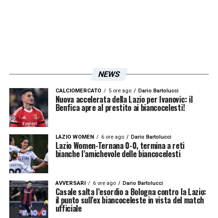
Molto dipenderà dalle condizioni del
giocatore, dalle strategie della Juventus e
dalle scelte della Lazio sul nuovo attaccante
da consegnare a
Maurizio Sarri
!
NEWS
LA PLAYLIST DELLE NOSTRE TOP NEWS
CALCIOMERCATO
5 ore ago
Dario Bartolucci
Nuova accelerata della Lazio per Ivanovic: il
Benfica apre al prestito ai biancocelesti!
LAZIO WOMEN
6 ore ago
Dario Bartolucci
Lazio Women-Ternana 0-0, termina a reti
bianche l’amichevole delle biancocelesti
AVVERSARI
6 ore ago
Dario Bartolucci
Casale salta l’esordio a Bologna contro la Lazio:
il punto sull’ex biancoceleste in vista del match
ufficiale