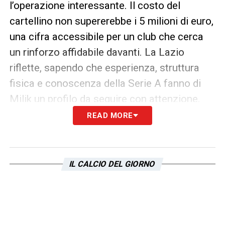
l’operazione interessante. Il costo del
cartellino non supererebbe i 5 milioni di euro,
una cifra accessibile per un club che cerca
un rinforzo affidabile davanti. La Lazio
riflette, sapendo che esperienza, struttura
fisica e conoscenza della Serie A fanno di
Milik un profilo da seguire con attenzione.
READ MORE
Milik Lazio, decisione rinviata alle
prossime settimane
Al momento non risultano accordi chiusi, ma
IL CALCIO DEL GIORNO
l’interesse viene descritto come concreto. Le
prossime settimane serviranno per capire se
la pista potrà davvero scaldarsi oppure no.