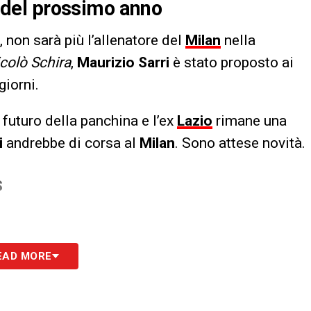
re del prossimo anno
, non sarà più l’allenatore del
Milan
nella
colò Schira
,
Maurizio Sarri
è stato proposto ai
giorni.
 futuro della panchina e l’ex
Lazio
rimane una
i
andrebbe di corsa al
Milan
. Sono attese novità.
S
EAD MORE