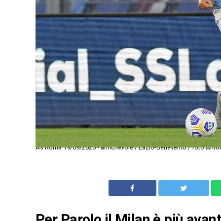
As Roma 19/09/2020 - amichevole / Lazio-Benevento / foto Anto
Per Parolo il Milan è più avant