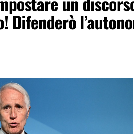
impostare un discors
o! Difenderò l’auton