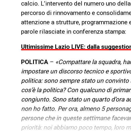
calcio. L’intervento del numero uno dell
percorso di rinnovamento e consolidamen
attenzione a strutture, programmazione e 
parole rilasciate in conferenza stampa:
Ultimissime Lazio LIVE: dalla suggestio
POLITICA
–
«Compattare la squadra, hann
impostare un discorso tecnico e sportivo,
politica: sono sempre stato un convinto 
cos’è la politica? Con qualcuno di primar
congiunto. Sono stato un quarto d’ora ad
non ho fatto. Per ora, almeno 5 persona
persone che in queste settimane facevan
priorità: noi abbiamo poco tempo, loro 