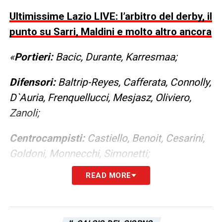
Ultimissime Lazio LIVE: l’arbitro del derby, il
punto su Sarri, Maldini e molto altro ancora
«
Portieri:
Bacic, Durante, Karresmaa;
Difensori:
Baltrip-Reyes, Cafferata, Connolly,
D`Auria, Frenquellucci, Mesjasz, Oliviero,
Zanoli;
Centrocampisti:
Castiello, Benoit, Cesarini,
Goldoni, Monnecchi, Simonetti;
READ MORE
Attaccanti:
Karczewska, Mancini, Visentin».
LA PLAYLIST DELLE NOSTRE TOP NEWS