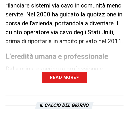
rilanciare sistemi via cavo in comunità meno
servite. Nel 2000 ha guidato la quotazione in
borsa dell’azienda, portandola a diventare il
quinto operatore via cavo degli Stati Uniti,
prima di riportarla in ambito privato nel 2011.
L’eredità umana e professionale
Dalla prima esperienza professionale
in
Pfizer Inc.
, passando per il settore
READ MORE
finanziario con
Chase Manhattan
Bank
e
Royal Bank of Canada
, fino ai ruoli
dirigenziali in
Cablevision Industries
,
IL CALCIO DEL GIORNO
Commisso ha lasciato un’impronta profonda
in ogni ambito toccat!. Come ricordato nel