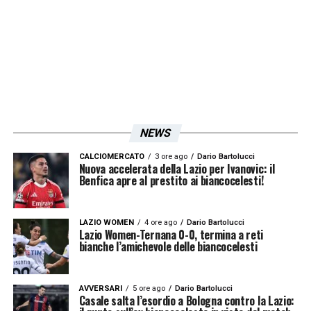
comunicato ufficiale della Fiorentina, la sua
eredità va oltre i risultati sportivi: resta
l’esempio di un uomo che ha saputo unire
passione, lavoro e umanità, diventando un
punto di riferimento indelebile per il mondo
viola. La
Lazio
si unisce al cordoglio per la
scomparsa:
NEWS
CALCIOMERCATO
3 ore ago
Dario Bartolucci
Nuova accelerata della Lazio per Ivanovic: il
«
La Società Sportiva Lazio esprime il proprio
Benfica apre al prestito ai biancocelesti!
sincero cordoglio per la scomparsa di
Rocco Commisso, Presidente dell’ACF
LAZIO WOMEN
4 ore ago
Dario Bartolucci
Fiorentina. Nel corso della sua presidenza,
Lazio Women-Ternana 0-0, termina a reti
bianche l’amichevole delle biancocelesti
Rocco Commisso ha saputo costruire e
consolidare un progetto solido, restituendo
AVVERSARI
5 ore ago
Dario Bartolucci
alla Fiorentina stabilità, identità e una visione
Casale salta l’esordio a Bologna contro la Lazio: