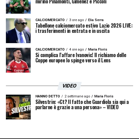
mirino Pinamonti, Giménez e Piccoli
aumenterebbe enormemente la capacità
della città di attrarre eventi internazionali,
CALCIOMERCATO
3 ore ago
Elia Serra
Tabellone calciomercato estivo Lazio 2026 LIVE:
grandi concerti, finali europee e
i trasferimenti in entrata e in uscita
manifestazioni che oggi, molto spesso,
vengono assegnate ad altre capitali»
.
CALCIOMERCATO
4 ore ago
Maria Floris
Si complica l’affare Ivanovic! Il richiamo delle
Coppe europee lo spinge verso il Lens
OCCASIONE PER ROMA –
«Roma,
soprattutto nei fine settimana di maggiore
affluenza, concentra spesso eventi di grande
VIDEO
richiamo in aree limitate, nei week di maggio
HANNO DETTO
2 settimane ago
Maria Floris
la città ha ospitato eventi importanti, finali di
Silvestrin: «Ct? Il fatto che Guardiola sia qui a
parlarne è grazie a una persona» – VIDEO
Tennis e finali di Coppa Italia con un derby
tutto in pochi giorni e in uno spazio
concentrato, ampliare la dotazione