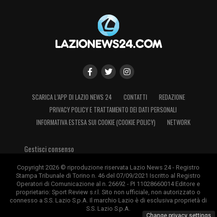
infrastrutturale significa distribuire meglio
questi flussi, migliorare i servizi, creare
nuove opportunità economiche e rendere la
città ancora più competitiva. Non è una
questione che riguarda la Lazio o la Roma.
Riguarda la città di Roma. Le società
sportive oggi non sono soltanto realtà
SCARICA L’APP DI LAZIO NEWS 24
CONTATTI
REDAZIONE
agonistiche. Sono imprese che producono
PRIVACY POLICY E TRATTAMENTO DEI DATI PERSONALI
occupazione, innovazione, investimenti e
INFORMATIVA ESTESA SUI COOKIE (COOKIE POLICY)
NETWORK
coesione sociale. Per questo credo che
Gestisci consenso
debbano essere considerate partner
strategici delle istituzioni nello sviluppo
Copyright 2026 © riproduzione riservata Lazio News 24 - Registro
Stampa Tribunale di Torino n. 46 del 07/09/2021 Iscritto al Registro
delle città. Sono convinto che il percorso
Operatori di Comunicazione al n. 26692 - PI 11028660014 Editore e
proprietario: Sport Review s.r.l. Sito non ufficiale, non autorizzato o
intrapreso da Roma in questi anni debba
connesso a S.S. Lazio S.p.A. Il marchio Lazio è di esclusiva proprietà di
continuare»
.
S.S. Lazio S.p.A.
Change privacy settings