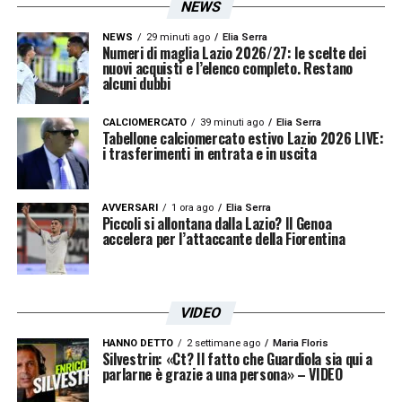
NEWS
NEWS
29 minuti ago
Elia Serra
Numeri di maglia Lazio 2026/27: le scelte dei
nuovi acquisti e l’elenco completo. Restano
alcuni dubbi
CALCIOMERCATO
39 minuti ago
Elia Serra
Tabellone calciomercato estivo Lazio 2026 LIVE:
i trasferimenti in entrata e in uscita
AVVERSARI
1 ora ago
Elia Serra
Piccoli si allontana dalla Lazio? Il Genoa
accelera per l’attaccante della Fiorentina
VIDEO
HANNO DETTO
2 settimane ago
Maria Floris
Silvestrin: «Ct? Il fatto che Guardiola sia qui a
parlarne è grazie a una persona» – VIDEO