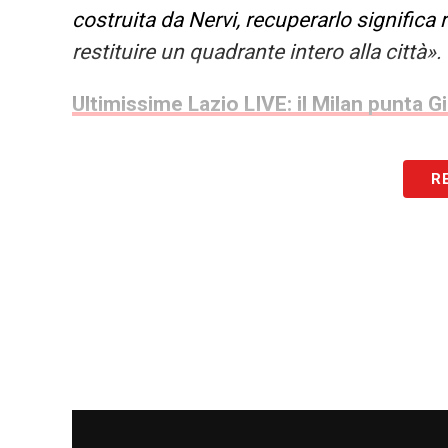
costruita da Nervi, recuperarlo significa 
restituire un quadrante intero alla città».
Ultimissime Lazio LIVE: il Milan punta Gi
R