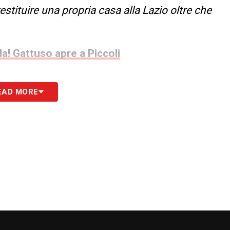
restituire una propria casa alla Lazio oltre che
la! Gattuso apre a Piccoli
EAD MORE