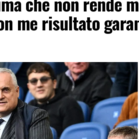
lima che non rende m
on me risultato garan