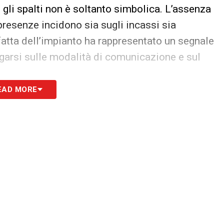
 gli spalti non è soltanto simbolica. L’assenza
 presenze incidono sia sugli incassi sia
fatta dell’impianto ha rappresentato un segnale
rogarsi sulle modalità di comunicazione e sul
EAD MORE
uove forme di dialogo e avrebbe accelerato sul
siderato un passaggio strategico per il futuro
dio Lotito, deciso a ricucire lo strappo con
ziativa pensata per riavvicinare la base e