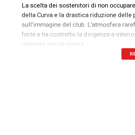
La scelta dei sostenitori di non occupare
della Curva e la drastica riduzione delle
sull’immagine del club. L’atmosfera rare
forte e ha costretto la dirigenza a inter
rapporto con la piazza.
R
Ora la società starebbe sperimentando n
progetto legato allo stadio
Flaminio
, con
della Lazio.
Lazio, la nuova strategia di Lotito
Al centro della manovra ci sarebbe Clau
maggiore diplomazia; il tutto con un’ini
ristabilire un clima più disteso.