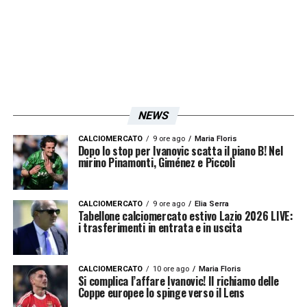
problema è rappresentato dalla complessità
procedurale e dai tempi amministrativi. La
Lazio chiede regole certe e interlocutori
certi, perché chi investe centinaia di milioni
deve poter programmare in un quadro
regolatorio certo. L’incertezza e i tempi sono
NEWS
il principale fattore di rischio. Quindi serve
CALCIOMERCATO
9 ore ago
Maria Floris
sviluppare un quadro normativo che offra
Dopo lo stop per Ivanovic scatta il piano B! Nel
mirino Pinamonti, Giménez e Piccoli
migliori garanzie. La mia esperienza mi
consente di osservare il tema da una duplice
CALCIOMERCATO
9 ore ago
Elia Serra
prospettiva (senatore e proprietario)
».
Tabellone calciomercato estivo Lazio 2026 LIVE:
i trasferimenti in entrata e in uscita
CALCIOMERCATO
10 ore ago
Maria Floris
Si complica l’affare Ivanovic! Il richiamo delle
Coppe europee lo spinge verso il Lens
ASCOLTA LAZIO NEWS 24!