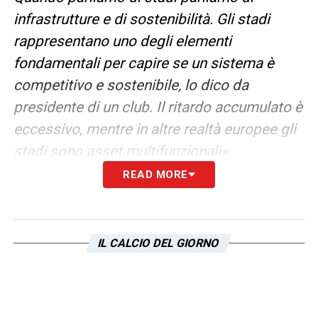
infrastrutture e di sostenibilità. Gli stadi
rappresentano uno degli elementi
fondamentali per capire se un sistema è
competitivo e sostenibile, lo dico da
presidente di un club. Il ritardo accumulato è
eccessivo, mentre in altre realtà europee gli
stadi sono asset multifunzionali».
READ MORE
PROGETTO FLAMINIO
– «
Il progetto
Flaminio rappresenta un caso emblematico,
si tratta di un recupero di una cosa iconica
IL CALCIO DEL GIORNO
della città di Roma. L’obiettivo è restituire un
patrimonio alla società, capace di generale
valore per il quartiere, la città e il sistema. Il