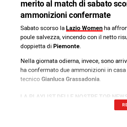
merito al match di sabato sc
ammonizioni confermate
Sabato scorso la
Lazio Women
ha affro
poule salvezza, vincendo con il netto risu
doppietta di
Piemonte
.
Nella giornata odierna, invece, sono arri
ha confermato due ammonizioni in casa b
tecnico
Gianluca Grassadonia
.
LA PLAYLIST DELLE NOSTRE TOP NEW
R