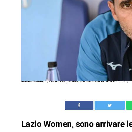
As Roma 21/09/2024 - campionato di calcio serie A femminile / Lazio-Juventus / foto Antonello Sammarco/Image Sport nella foto: Gianluca Grassadonia
Lazio Women, sono arrivare le