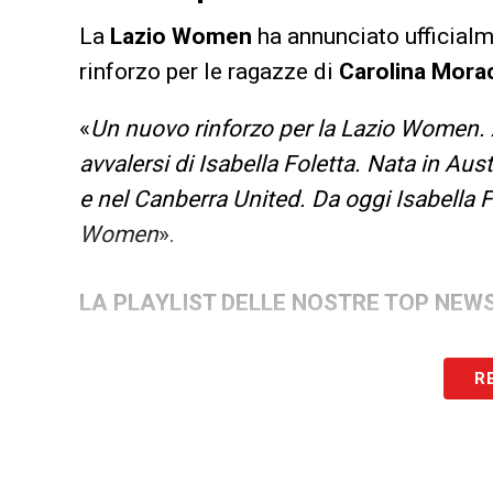
La
Lazio Women
ha annunciato ufficialme
rinforzo per le ragazze di
Carolina Mora
«
Un nuovo rinforzo per la Lazio Women. A 
avvalersi di Isabella Foletta. Nata in Aus
e nel Canberra United. Da oggi Isabella F
Women
».
LA PLAYLIST DELLE NOSTRE TOP NEW
R