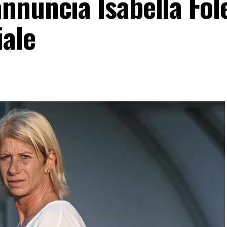
nuncia Isabella Folet
iale