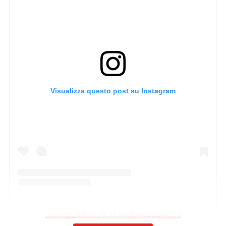
Visualizza questo post su Instagram
Un post condiviso da 𝑴𝒂𝒕𝒊𝒂𝒔 𝑽𝒆𝒄𝒊𝒏𝒐 (@vecino)