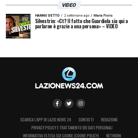
VIDEO
HANNO DETTO
2 settimane ago
Maria Floris
Silvestrin: «Ct? Il fatto che Guardiola sia qui a
parlarne è grazie a una persona» – VIDEO
SCARICA L’APP DI LAZIO NEWS 24
CONTATTI
REDAZIONE
PRIVACY POLICY E TRATTAMENTO DEI DATI PERSONALI
INFORMATIVA ESTESA SUI COOKIE (COOKIE POLICY)
NETWORK