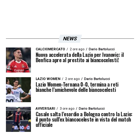
NEWS
CALCIOMERCATO
2 ore ago
Dario Bartolucci
Nuova accelerata della Lazio per Ivanovic: il
Benfica apre al prestito ai biancocelesti!
U
n post condiviso da LA VOCE DELLA NORD (@vdn_official)
LAZIO WOMEN
2 ore ago
Dario Bartolucci
Lazio Women-Ternana 0-0, termina a reti
bianche l’amichevole delle biancocelesti
LA PLAYLIST DELLE NOSTRE TOP NEWS
AVVERSARI
3 ore ago
Dario Bartolucci
Casale salta l’esordio a Bologna contro la Lazio:
il punto sull’ex biancoceleste in vista del match
ufficiale