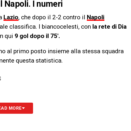
il Napoli. I numeri
la
Lazio
, che dopo il 2-2 contro il
Napoli
le classifica. I biancocelesti, con
la rete di Dia
in qui
9 gol dopo il 75′.
no al primo posto insieme alla stessa squadra
mente questa statistica.
S
EAD MORE