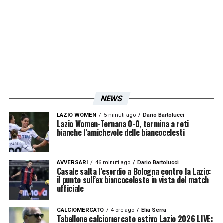
sempre e continuare a crederci e
l’estenuante pressione offensiva di tutta la
squadra volta a recuperare il risultato.
Continuando così, questa Lazio non può e
non deve avere paura di niente e di nessuno.
NEWS
Iscriviti gratis alla nostra
LAZIO WOMEN
5 minuti ago
Dario Bartolucci
Lazio Women-Ternana 0-0, termina a reti
Newsletter
bianche l’amichevole delle biancocelesti
AVVERSARI
46 minuti ago
Dario Bartolucci
ISCRIVIMI
Casale salta l’esordio a Bologna contro la Lazio:
il punto sull’ex biancoceleste in vista del match
Accetto la
Privacy Policy
ufficiale
CALCIOMERCATO
4 ore ago
Elia Serra
LA PLAYLIST DELLE NOSTRE TOP NEWS
Tabellone calciomercato estivo Lazio 2026 LIVE: