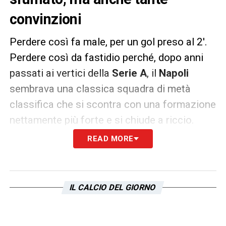
convinzioni
Perdere così fa male, per un gol preso al 2′.
Perdere così da fastidio perché, dopo anni
passati ai vertici della
Serie A
, il
Napoli
sembrava una classica squadra di metà
classifica che si scontra con una formazione
nettamente più forte e si chiude a riccio.
READ MORE
Quando però l’arrabbiatura sfuma e i pensieri
smettono di aggrovigliarsi dentro la testa di
ogni laziale, si capisce che questa sconfitta
IL CALCIO DEL GIORNO
porta con sé anche tante convinzioni: la
grandezza di questa squadra che è diventata
finalmente una costante, la voglia di lottare