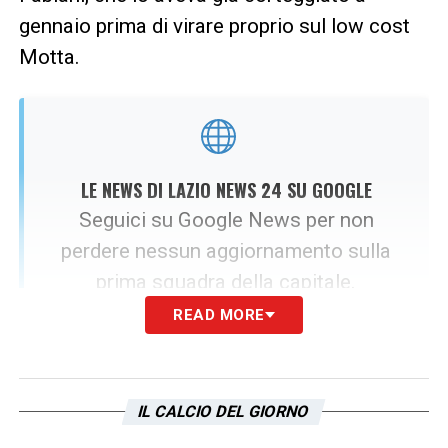
gennaio prima di virare proprio sul low cost
Motta.
LE NEWS DI LAZIO NEWS 24 SU GOOGLE
Seguici su Google News per non
perdere nessun aggiornamento sulla
prima squadra della capitale.
READ MORE
SEGUICI ORA
IL CALCIO DEL GIORNO
Il mercato dei portieri della Lazio: