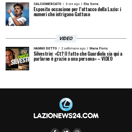
sarà il nuovo numero uno?
CALCIOMERCATO
4 ore ago
Elia Serra
Esposito occasione per l’attacco della Lazio: i
I prossimi giorni saranno decisivi per capire
numeri che intrigano Gattuso
chi difenderà i pali di Formello. Il casting per
il mercato dei portieri della Lazio è
VIDEO
ufficialmente aperto: l’esperienza
internazionale di Brenno resta in pole
HANNO DETTO
2 settimane ago
Maria Floris
Silvestrin: «Ct? Il fatto che Guardiola sia qui a
parlarne è grazie a una persona» – VIDEO
position, ma la rivoluzione totale voluta da
Fabiani e Gattuso potrebbe presto regalare
altri clamorosi colpi di scena.
LA PLAYLIST DELLE NOSTRE TOP NEWS