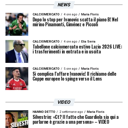
hanno già chiesto informazioni al Bayern
NEWS
Monaco per capire la fattibilità
CALCIOMERCATO
4 ore ago
Maria Floris
dell’operazione. Prima di mettere la firma sul
Dopo lo stop per Ivanovic scatta il piano B! Nel
mirino Pinamonti, Giménez e Piccoli
nuovo contratto, il giocatore valuterà il
progetto tecnico complessivo. La squadra
CALCIOMERCATO
4 ore ago
Elia Serra
biancoceleste dovrà essere abile a muoversi
Tabellone calciomercato estivo Lazio 2026 LIVE:
i trasferimenti in entrata e in uscita
d’anticipo per sbaragliare l’ampia
concorrenza e blindare il colpo!
CALCIOMERCATO
5 ore ago
Maria Floris
Si complica l’affare Ivanovic! Il richiamo delle
Coppe europee lo spinge verso il Lens
LA PLAYLIST DELLE NOSTRE TOP NEWS
VIDEO
HANNO DETTO
2 settimane ago
Maria Floris
Silvestrin: «Ct? Il fatto che Guardiola sia qui a
parlarne è grazie a una persona» – VIDEO