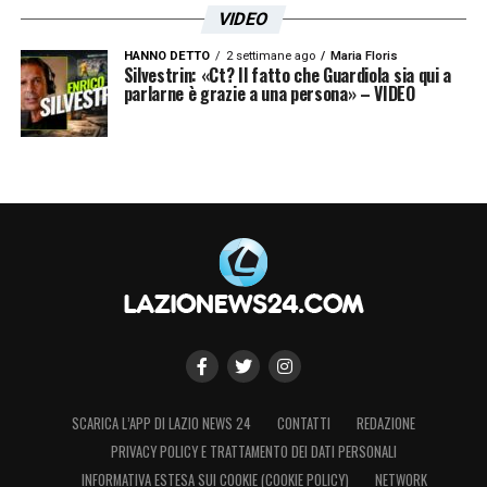
VIDEO
HANNO DETTO
2 settimane ago
Maria Floris
Silvestrin: «Ct? Il fatto che Guardiola sia qui a
parlarne è grazie a una persona» – VIDEO
SCARICA L’APP DI LAZIO NEWS 24
CONTATTI
REDAZIONE
PRIVACY POLICY E TRATTAMENTO DEI DATI PERSONALI
INFORMATIVA ESTESA SUI COOKIE (COOKIE POLICY)
NETWORK