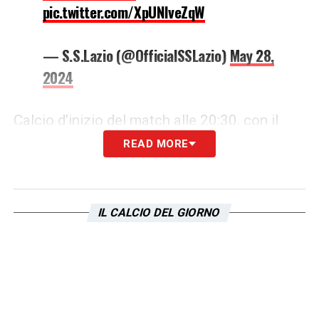
pic.twitter.com/XpUNlveZqW
— S.S.Lazio (@OfficialSSLazio)
May 28,
2024
Calcio d’inizio del match alle 20:30, con il
Viola Park di Firenze che sarà teatro di
READ MORE
questa stracittadina che vale una stagione.
Ecco le prime immagini dall’impianto
IL CALCIO DEL GIORNO
LA PLAYLIST DELLE NOSTRE TOP NEWS