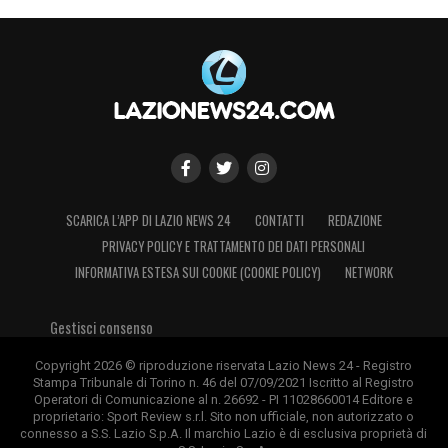
SCARICA L’APP DI LAZIO NEWS 24
CONTATTI
REDAZIONE
PRIVACY POLICY E TRATTAMENTO DEI DATI PERSONALI
INFORMATIVA ESTESA SUI COOKIE (COOKIE POLICY)
NETWORK
Gestisci consenso
Copyright 2026 © riproduzione riservata Lazio News 24 - Registro
Stampa Tribunale di Torino n. 46 del 07/09/2021 Iscritto al Registro
Operatori di Comunicazione al n. 26692 - PI 11028660014 Editore e
proprietario: Sport Review s.r.l. Sito non ufficiale, non autorizzato o
connesso a S.S. Lazio S.p.A. Il marchio Lazio è di esclusiva proprietà di