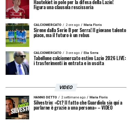
Hautekiet in pole per la difesa della Lazio!
Arbitro: Ermes Fabrizio Cavaliere (sez.
Figura una clausola rescissoria
Paola)
CALCIOMERCATO
2 ore ago
Maria Floris
Assistenti: Antonino Junior Palla-Lorenzo
Sirene dalla Serie B per Serra! Il giovane talento
piace, ma il futuro è un rebus
Chillemi
Note. Ammoniti: 24′ Seghetti (P),
CALCIOMERCATO
3 ore ago
Elia Serra
Tabellone calciomercato estivo Lazio 2026 LIVE:
27′ Ajradinoski (P), 38′ Baldi (P), 47′ Crespi
i trasferimenti in entrata e in uscita
(L).
Recupero: 2′ pt., 2′ st.
VIDEO
HANNO DETTO
2 settimane ago
Maria Floris
Al 28′ Crespi (L) fallisce un calcio di rigore.
Silvestrin: «Ct? Il fatto che Guardiola sia qui a
parlarne è grazie a una persona» – VIDEO
LA PLAYLIST DELLE NOSTRE TOP NEWS