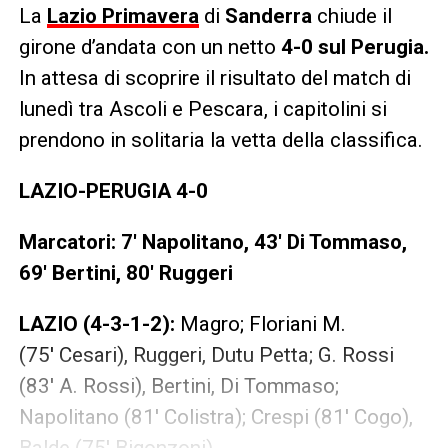
La
Lazio Primavera
di
Sanderra
chiude il
girone d’andata con un netto
4-0 sul Perugia.
In attesa di scoprire il risultato del match di
lunedì tra Ascoli e Pescara, i capitolini si
prendono in solitaria la vetta della classifica.
LAZIO-PERUGIA 4-0
Marcatori: 7′ Napolitano, 43′ Di Tommaso,
69′ Bertini, 80′ Ruggeri
LAZIO (4-3-1-2):
Magro; Floriani M.
(75′ Cesari), Ruggeri, Dutu Petta; G. Rossi
(83′ A. Rossi), Bertini, Di Tommaso;
Napolitano (81′ Colistra); Crespi (81′ Cogo),
Balde (75′ Bigonzoni).