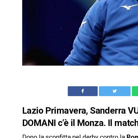
Lazio Primavera, Sanderra VUO
DOMANI c’è il Monza. Il matc
Dopo la sconfitta nel derby contro la
Ro