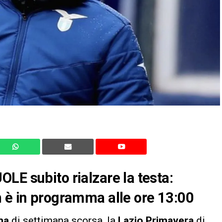
LE subito rialzare la testa:
h è in programma alle ore 13:00
ma
di settimana scorsa, la
Lazio Primavera
di