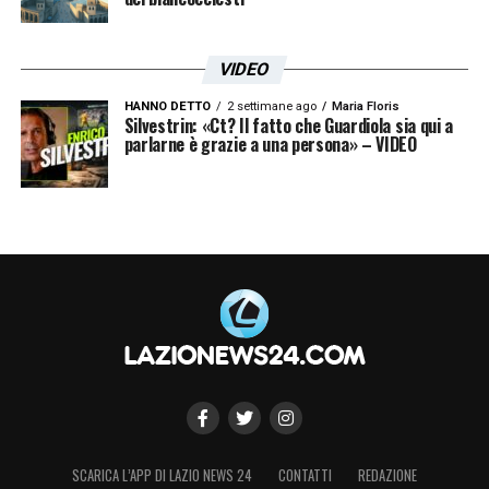
VIDEO
HANNO DETTO
2 settimane ago
Maria Floris
Silvestrin: «Ct? Il fatto che Guardiola sia qui a
parlarne è grazie a una persona» – VIDEO
SCARICA L’APP DI LAZIO NEWS 24
CONTATTI
REDAZIONE