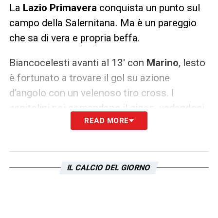
La
Lazio Primavera
conquista un punto sul
campo della Salernitana. Ma è un pareggio
che sa di vera e propria beffa.
Biancocelesti avanti al 13′ con
Marino
, lesto
è fortunato a trovare il gol su azione
d’angolo con un velenoso tiro cross. I
capitolini poi comandano il gioco, vedendosi
READ MORE
negato un rigore e soprattutto non riuscendo
a trovare il raddoppio. I campani trovano
quindi il pari all’86’, con
Marsili
che sbaglia il
rigore, parato da
Magro
, ma che è il più
IL CALCIO DEL GIORNO
rapido nella ribattuta e riesce a insaccare il
definitivo 1-1.