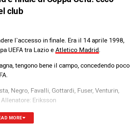
el club
dere l`accesso in finale. Era il 14 aprile 1998,
oppa UEFA tra Lazio e
Atletico Madrid
.
 Spagna, tengono bene il campo, concedendo poco
FA.
a, Negro, Favalli, Gottardi, Fuser, Venturin,
 Allenatore: Eriksson
S
EAD MORE