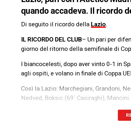
quando accadeva. Il ricordo d
Di seguito il ricordo della
Lazio
.
IL RICORDO DEL CLUB
– Un pari per difen
giorno del ritorno della semifinale di C
I biancocelesti, dopo aver vinto 0-1 in
agli ospiti, e volano in finale di Coppa UE
Così la Lazio: Marchegiani, Grandoni, Nest
Nedved, Boksic (69` Casiraghi), Mancini.
LA PLAYLIST DELLE NOSTRE TOP NEW
R