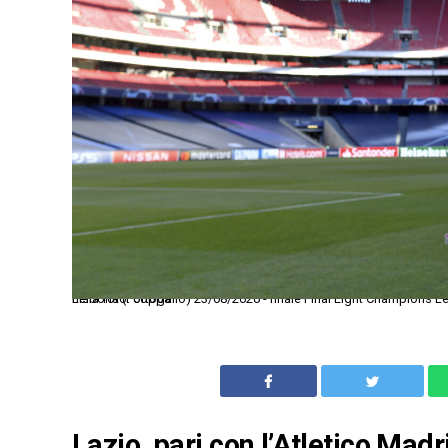
Lisbona (Portogallo) 23/08/2020 - finale Final Eight Champions League / Paris Saint Germain-Bayern Monaco / foto Getty/Uefa/Image Sport nella foto: coppa
Lazio, pari con l’Atletico Mad