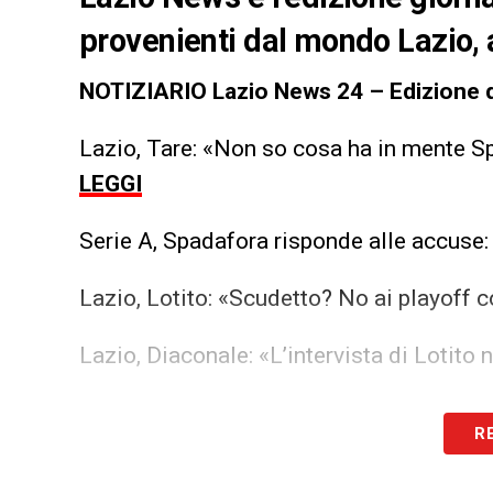
provenienti dal mondo Lazio, 
NOTIZIARIO Lazio News 24 – Edizione d
Lazio, Tare: «Non so cosa ha in mente Spa
LEGGI
Serie A, Spadafora risponde alle accuse:
Lazio, Lotito: «Scudetto? No ai playoff c
Lazio, Diaconale: «L’intervista di Lotito
Iscriviti gratis
R