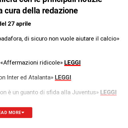
a cura della redazione
el 27 aprile
dafora, di sicuro non vuole aiutare il calcio»
 «Affermazioni ridicole»
LEGGI
on Inter ed Atalanta»
LEGGI
 non è un guanto di sfida alla Juventus»
LEGGI
 alla nostra Newsletter
EAD MORE