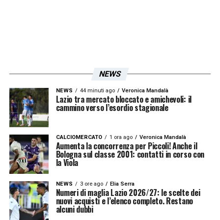
NEWS
NEWS
44 minuti ago
Veronica Mandalà
Lazio tra mercato bloccato e amichevoli: il
cammino verso l’esordio stagionale
CALCIOMERCATO
1 ora ago
Veronica Mandalà
Aumenta la concorrenza per Piccoli! Anche il
Bologna sul classe 2001: contatti in corso con
la Viola
NEWS
3 ore ago
Elia Serra
Numeri di maglia Lazio 2026/27: le scelte dei
nuovi acquisti e l’elenco completo. Restano
alcuni dubbi