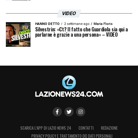
VIDEO
HANNO DETTO
2 settimane ago
Maria Floris
Silvestrin: «Ct? Il fatto che Guardiola sia qui a
parlarne è grazie a una persona» – VIDEO
SCARICA L’APP DI LAZIO NEWS 24
CONTATTI
REDAZIONE
PRIVACY POLICY E TRATTAMENTO DEI DATI PERSONALI