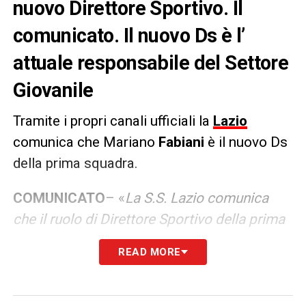
nuovo Direttore Sportivo. Il
comunicato. Il nuovo Ds è l’
attuale responsabile del Settore
Giovanile
Tramite i propri canali ufficiali la
Lazio
comunica che Mariano
Fabiani
è il nuovo Ds
della prima squadra.
COMUNICATO
– «
La S.S. Lazio comunica
che il ruolo di Direttore Sportivo della prima
squadra è stato affidato al sig. Mariano
READ MORE
Fabiani, attuale responsabile del Settore
Giovanile
».