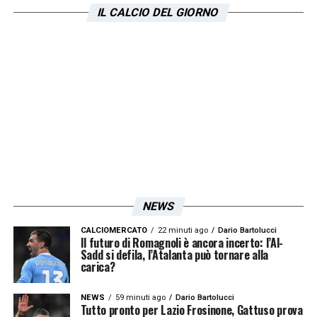
IL CALCIO DEL GIORNO
LA PLAYLIST DELLE NOSTRE TOP NEWS
NEWS
CALCIOMERCATO
22 minuti ago
Dario Bartolucci
Il futuro di Romagnoli è ancora incerto: l’Al-
Sadd si defila, l’Atalanta può tornare alla
carica?
NEWS
59 minuti ago
Dario Bartolucci
Tutto pronto per Lazio Frosinone, Gattuso prova