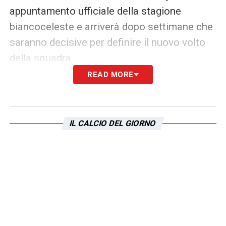
appuntamento ufficiale della stagione
biancoceleste e arriverà dopo settimane che
saranno decisive per definire il nuovo volto
della squadra.
READ MORE
Il match di
Coppa Italia
rappresenterà un
passaggio importante non solo dal punto di
vista sportivo, ma anche per il clima attorno
IL CALCIO DEL GIORNO
all’ambiente laziale. Dopo una stagione
complicata, i tifosi si aspettano risposte
immediate, segnali di crescita e una squadra
capace di affrontare ogni competizione con
maggiore continuità.
Per la
Lazio
, la gara contro il
Mantova
non