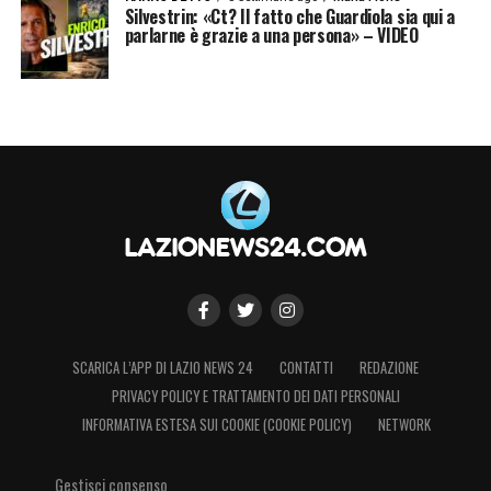
Silvestrin: «Ct? Il fatto che Guardiola sia qui a
parlarne è grazie a una persona» – VIDEO
SCARICA L’APP DI LAZIO NEWS 24
CONTATTI
REDAZIONE
PRIVACY POLICY E TRATTAMENTO DEI DATI PERSONALI
INFORMATIVA ESTESA SUI COOKIE (COOKIE POLICY)
NETWORK
Gestisci consenso