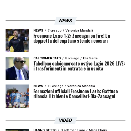
sarà soltanto un esordio stagionale. La gara
dei trentaduesimi di finale di Coppa Italia
NEWS
Frecciarossa offrirà infatti una prima
occasione per valutare condizione, idee
NEWS
7 ore ago
Veronica Mandalà
Frosinone Lazio 1-2: Zaccagni on fire! La
doppietta del capitano stende i ciociari
tecniche e possibili novità nella rosa.
LA PLAYLIST DELLE NOSTRE TOP NEWS
CALCIOMERCATO
8 ore ago
Elia Serra
Tabellone calciomercato estivo Lazio 2026 LIVE:
i trasferimenti in entrata e in uscita
NEWS
10 ore ago
Veronica Mandalà
Formazioni ufficiali Frosinone Lazio: Gattuso
rilancia il tridente Cancellieri-Dia-Zaccagni
VIDEO
HANNO DETTO
3 settimane ago
Maria Floris