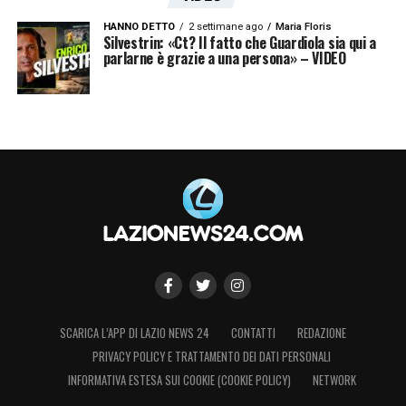
HANNO DETTO
2 settimane ago
Maria Floris
Silvestrin: «Ct? Il fatto che Guardiola sia qui a
parlarne è grazie a una persona» – VIDEO
SCARICA L’APP DI LAZIO NEWS 24
CONTATTI
REDAZIONE
PRIVACY POLICY E TRATTAMENTO DEI DATI PERSONALI
INFORMATIVA ESTESA SUI COOKIE (COOKIE POLICY)
NETWORK