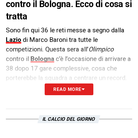
contro il Bologna. Ecco di cosa si
tratta
Sono fin qui 36 le reti messe a segno dalla
Lazio
di Marco Baroni tra tutte le
competizioni. Questa sera all’
Olimpico
contro il
Bologna
c’è l’occasione di arrivare a
38 dopo 17 gare complessive, cosa che
porterebbe la squadra a centrare un record.
READ MORE
Sarebbe infatti
il secondo miglior risultato
degli ultimi 95 anni
, dietro soltanto alla
squadra di Simone Inzaghi che nell’annata
IL CALCIO DEL GIORNO
2017/18 a questo punto della stagione ne
aveva messi a segno già 44.