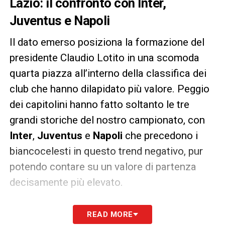
Lazio: il confronto con Inter,
Juventus e Napoli
Il dato emerso posiziona la formazione del
presidente Claudio Lotito in una scomoda
quarta piazza all’interno della classifica dei
club che hanno dilapidato più valore. Peggio
dei capitolini hanno fatto soltanto le tre
grandi storiche del nostro campionato, con
Inter
,
Juventus
e
Napoli
che precedono i
biancocelesti in questo trend negativo, pur
potendo contare su un valore di partenza
decisamente più elevato.
La svalutazione dei gioielli
READ MORE