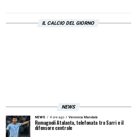
Questo netto ribasso testimonia le difficoltà
incontrate da diversi elementi della rosa
nell’ultima stagione. Molti calciatori, tra
IL CALCIO DEL GIORNO
svalutazioni anagrafiche e prestazioni al di
sotto delle aspettative generali, hanno visto
scendere la propria valutazione di mercato.
Un verdetto impietoso che costringerà la
dirigenza a una seria programmazione estiva
per invertire la rotta e rigenerare il patrimonio
societario.
LA PLAYLIST DELLE NOSTRE TOP NEWS
NEWS
NEWS
4 ore ago
Veronica Mandalà
Romagnoli Atalanta, telefonata tra Sarri e il
difensore centrale