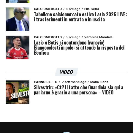
CALCIOMERCATO
5 ore ago
Elia Serra
Tabellone calciomercato estivo Lazio 2026 LIVE:
i trasferimenti in entrata e in uscita
CALCIOMERCATO
5 ore ago
Veronica Mandalà
Lazio e Betis si contendono Ivanovic!
Biancocelesti in pole: si attende la risposta del
Benfica
VIDEO
HANNO DETTO
2 settimane ago
Maria Floris
Silvestrin: «Ct? Il fatto che Guardiola sia qui a
parlarne è grazie a una persona» – VIDEO