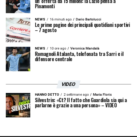
un’ offerta da 15 milioni: la Lazio pensa a
Pinamonti
NEWS
16 minuti ago
Dario Bartolucci
Le prime pagine dei principali quotidiani sportivi
– 7 agosto
NEWS
10 ore ago
Veronica Mandalà
Romagnoli Atalanta, telefonata tra Sarri e il
difensore centrale
VIDEO
HANNO DETTO
2 settimane ago
Maria Floris
Silvestrin: «Ct? Il fatto che Guardiola sia qui a
parlarne è grazie a una persona» – VIDEO