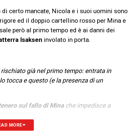
di certo mancate, Nicola e i suoi uomini sono
 rigore ed il doppio cartellino rosso per Mina e
sale però al primo tempo ed è ai danni dei
 atterra Isaksen
involato in porta.
rischiato già nel primo tempo: entrata in
 lo tocca e questo (e la presenza di un
tenero sul fallo di Mina
che impedisce a
EAD MORE
o giallo di Mina
poteva essere rosso per chiara