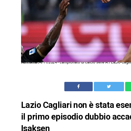
As Roma 04/11/2024 - campionato di calcio serie A / Lazio-Cagliari / foto Antonello Sammarco/Image Sport nella foto: Gustav Tang Isaksen-Yerri Mina
Lazio Cagliari non è stata es
il primo episodio dubbio accad
Isaksen