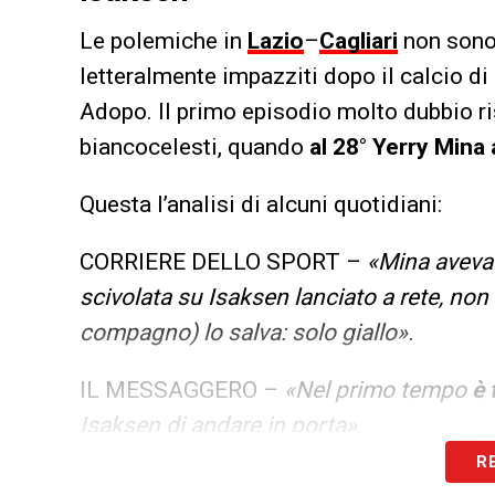
Le polemiche in
Lazio
–
Cagliari
non sono 
letteralmente impazziti dopo il calcio di
Adopo. Il primo episodio molto dubbio ri
biancocelesti, quando
al 28° Yerry Mina
Questa l’analisi di alcuni quotidiani:
CORRIERE DELLO SPORT –
«Mina aveva 
scivolata su Isaksen lanciato a rete, non
compagno) lo salva: solo giallo».
IL MESSAGGERO –
«Nel primo tempo
è 
Isaksen di andare in porta»
.
R
LA GAZZETTA DELLO SPORT –
«Il prim