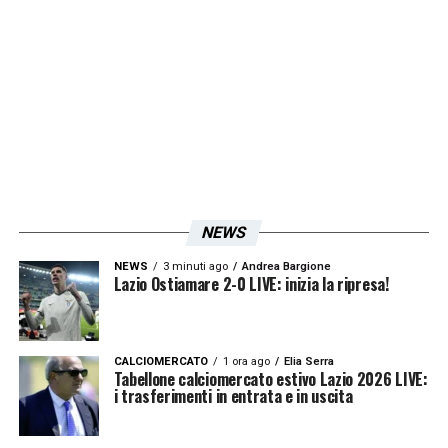
ancora due settimane di vendita. Un numero
incredibile che può ancora solamente salire!
Una grande risposta per i supporters.
LA PLAYLIST DELLE NOSTRE TOP NEWS
NEWS
NEWS
3 minuti ago
Andrea Bargione
Lazio Ostiamare 2-0 LIVE: inizia la ripresa!
CALCIOMERCATO
1 ora ago
Elia Serra
Tabellone calciomercato estivo Lazio 2026 LIVE:
i trasferimenti in entrata e in uscita