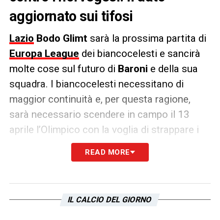
aggiornato sui tifosi
Lazio
Bodo Glimt
sarà la prossima partita di
Europa League
dei biancocelesti e sancirà
molte cose sul futuro di
Baroni
e della sua
squadra. I biancocelesti necessitano di
maggior continuità e, per questa ragione,
sarà necessario scendere in campo il 13
aprile l’Olimpico con la voglia di strappare i
tre punti.
READ MORE
Per questa ragione il supporto dei tifosi sarà
necessario per dare manforte ai ragazzi e
così, come scritto da il
Corriere dello Sport
,
IL CALCIO DEL GIORNO
sono stati venduti ben
31.500 biglietti
, con