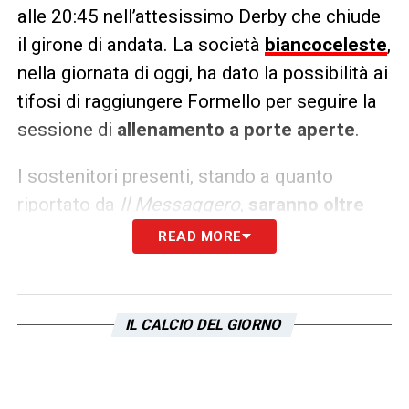
alle 20:45 nell’attesissimo Derby che chiude
il girone di andata. La società
biancoceleste
,
nella giornata di oggi, ha dato la possibilità ai
tifosi di raggiungere Formello per seguire la
sessione di
allenamento a porte aperte
.
I sostenitori presenti, stando a quanto
riportato da
Il Messaggero
,
saranno oltre
5000
. Coloro che saranno vicino alla
READ MORE
squadra in questa vigilia dal clima rovente
vogliono trasmettere quel qualcosa in più per
una gara così importante.
IL CALCIO DEL GIORNO
LA PLAYLIST DELLE NOSTRE TOP NEWS