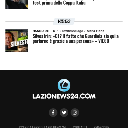
test prima della Coppa Italia
VIDEO
HANNO DETTO
2 settimane ago
Maria Floris
Silvestrin: «Ct? Il fatto che Guardiola sia qui a
parlarne è grazie a una persona» – VIDEO
SCARICA L’APP DI LAZIO NEWS 24
CONTATTI
REDAZIONE