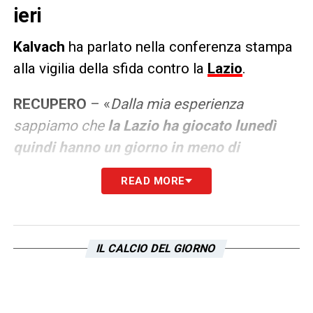
ieri
Kalvach
ha parlato nella conferenza stampa
alla vigilia della sfida contro la
Lazio
.
RECUPERO
– «
Dalla mia esperienza
sappiamo che
la Lazio ha giocato lunedì
quindi hanno un giorno in meno di
recupero
e penso che in tre giorni noi
READ MORE
abbiamo già recuperato.
Speriamo di
poterne approfittare
».
IL CALCIO DEL GIORNO
LA PLAYLIST DELLE NOSTRE TOP NEWS