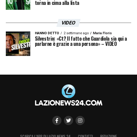
torna in cima alla lista
VIDEO
HANNO DETTO
2 settimane ago
Maria Floris
Silvestrin: «Ct? Il fatto che Guardiola sia qui a
parlarne è grazie a una persona» – VIDEO
SCARICA L’APP DI LAZIO NEWS 24
CONTATTI
REDAZIONE